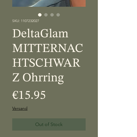
SKU: 1107232027
DeltaGlam
MITTERNAC
HTSCHWAR
Z Ohrring
Price
€15.95
Versand
Out of Stock