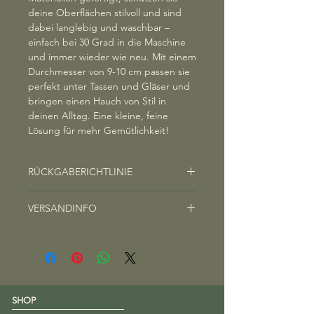
deine Oberflächen stilvoll und sind
dabei langlebig und waschbar –
einfach bei 30 Grad in die Maschine
und immer wieder wie neu. Mit einem
Durchmesser von 9-10 cm passen sie
perfekt unter Tassen und Gläser und
bringen einen Hauch von Stil in
deinen Alltag. Eine kleine, feine
Lösung für mehr Gemütlichkeit!
RÜCKGABERICHTLINIE
Rücktrittsrecht:
VERSANDINFO
Sie haben das Recht, innerhalb von
vierzehn Tagen ohne Angabe von
Wir legen großen Wert darauf, Ihr
Gründen von jedem Vertrag/Kauf auf
Paket so schnell wie möglich auf den
dieser Website zurückzutreten. Die
Weg zu Ihnen zu bringen. Die
Widerrufsfrist beträgt vierzehn Tage
durchschnittliche Versanddauer
ab dem Tag an dem Sie oder ein von
beträgt in der Regel zwischen 3 und
Ihnen benannter Dritter, der nicht
SHOP
10 Tagen, abhängig von Ihrem