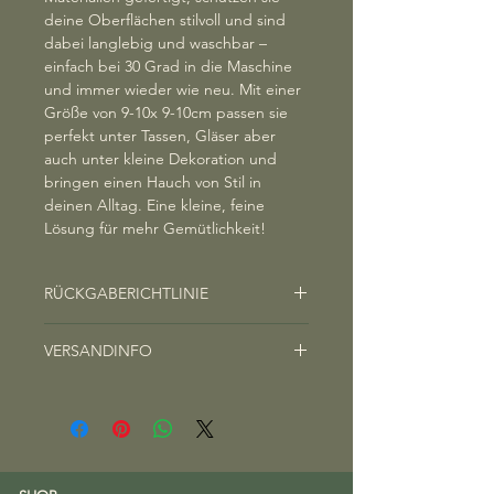
deine Oberflächen stilvoll und sind
dabei langlebig und waschbar –
einfach bei 30 Grad in die Maschine
und immer wieder wie neu. Mit einer
Größe von 9-10x 9-10cm passen sie
perfekt unter Tassen, Gläser aber
auch unter kleine Dekoration und
bringen einen Hauch von Stil in
deinen Alltag. Eine kleine, feine
Lösung für mehr Gemütlichkeit!
RÜCKGABERICHTLINIE
Rücktrittsrecht:
VERSANDINFO
Sie haben das Recht, innerhalb von
vierzehn Tagen ohne Angabe von
Wir legen großen Wert darauf, Ihr
Gründen von jedem Vertrag/Kauf auf
Paket so schnell wie möglich auf den
dieser Website zurückzutreten. Die
Weg zu Ihnen zu bringen. Die
Widerrufsfrist beträgt vierzehn Tage
durchschnittliche Versanddauer
ab dem Tag an dem Sie oder ein von
beträgt in der Regel zwischen 3 und