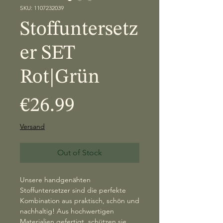
SKU: 1107232039
Stoffuntersetz
er SET
Rot|Grün
Price
€26.99
Versand
Out of Stock
Unsere handgenähten
Stoffuntersetzer sind die perfekte
Kombination aus praktisch, schön und
nachhaltig! Aus hochwertigen
Materialien gefertigt, schützen sie