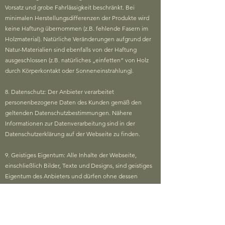
Vorsatz und grobe Fahrlässigkeit beschränkt. Bei
minimalen Herstellungsdifferenzen der Produkte wird
keine Haftung übernommen (z.B. fehlende Fasern im
Holzmaterial). Natürliche Veränderungen aufgrund der
Natur-Materialien sind ebenfalls von der Haftung
ausgeschlossen (z.B. natürliches „einfetten“ von Holz
durch Körperkontakt oder Sonneneinstrahlung).
8. Datenschutz: Der Anbieter verarbeitet
personenbezogene Daten des Kunden gemäß den
geltenden Datenschutzbestimmungen. Nähere
Informationen zur Datenverarbeitung sind in der
Datenschutzerklärung auf der Webseite zu finden.
9. Geistiges Eigentum: Alle Inhalte der Webseite,
einschließlich Bilder, Texte und Designs, sind geistiges
Eigentum des Anbieters und dürfen ohne dessen
ausdrückliche Zustimmung nicht verwendet werden.
10. Schlussbestimmungen: Es gilt österreichisches
Recht unter Ausschluss des UN-Kaufrechts. Sollten