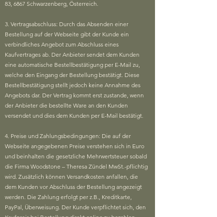
83, 6867 Schwarzenberg, Österreich.
3. Vertragsabschluss: Durch das Absenden einer
Bestellung auf der Webseite gibt der Kunde ein
verbindliches Angebot zum Abschluss eines
Kaufvertrages ab. Der Anbieter sendet dem Kunden
eine automatische Bestellbestätigung per E-Mail zu,
welche den Eingang der Bestellung bestätigt. Diese
Bestellbestätigung stellt jedoch keine Annahme des
Angebots dar. Der Vertrag kommt erst zustande, wenn
der Anbieter die bestellte Ware an den Kunden
versendet und dies dem Kunden per E-Mail bestätigt.
4. Preise und Zahlungsbedingungen: Die auf der
Webseite angegebenen Preise verstehen sich in Euro
und beinhalten die gesetzliche Mehrwertsteuer sobald
die Firma Woodstone – Theresa Zündel MwSt.-pflichtig
wird. Zusätzlich können Versandkosten anfallen, die
dem Kunden vor Abschluss der Bestellung angezeigt
werden. Die Zahlung erfolgt per z.B., Kreditkarte,
PayPal, Überweisung. Der Kunde verpflichtet sich, den