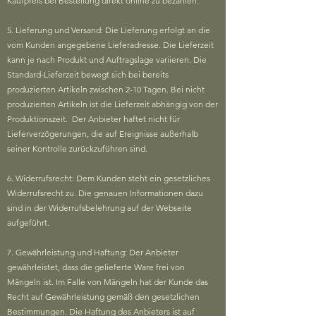
Kaufpreis bei Bestellung direkt online zu bezahlen.
5. Lieferung und Versand: Die Lieferung erfolgt an die
vom Kunden angegebene Lieferadresse. Die Lieferzeit
kann je nach Produkt und Auftragslage variieren. Die
Standard-Lieferzeit bewegt sich bei bereits
produzierten Artikeln zwischen 2-10 Tagen. Bei nicht
produzierten Artikeln ist die Lieferzeit abhängig von der
Produktionszeit. Der Anbieter haftet nicht für
Lieferverzögerungen, die auf Ereignisse außerhalb
seiner Kontrolle zurückzuführen sind.
6. Widerrufsrecht: Dem Kunden steht ein gesetzliches
Widerrufsrecht zu. Die genauen Informationen dazu
sind in der Widerrufsbelehrung auf der Webseite
aufgeführt.
7. Gewährleistung und Haftung: Der Anbieter
gewährleistet, dass die gelieferte Ware frei von
Mängeln ist. Im Falle von Mängeln hat der Kunde das
Recht auf Gewährleistung gemäß den gesetzlichen
Bestimmungen. Die Haftung des Anbieters ist auf