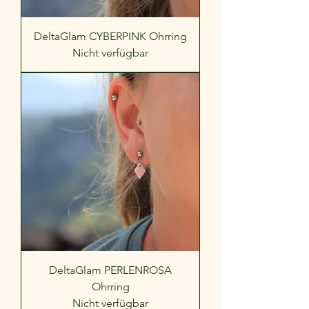
DeltaGlam CYBERPINK Ohrring
Nicht verfügbar
DeltaGlam PERLENROSA
Ohrring
Nicht verfügbar