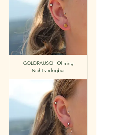
GOLDRAUSCH Ohrring
Nicht verfügbar