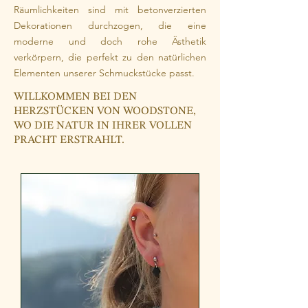
Räumlichkeiten sind mit betonverzierten
Dekorationen durchzogen, die eine
moderne und doch rohe Ästhetik
verkörpern, die perfekt zu den natürlichen
Elementen unserer Schmuckstücke passt.
WILLKOMMEN BEI DEN
HERZSTÜCKEN VON WOODSTONE,
WO DIE NATUR IN IHRER VOLLEN
PRACHT ERSTRAHLT.