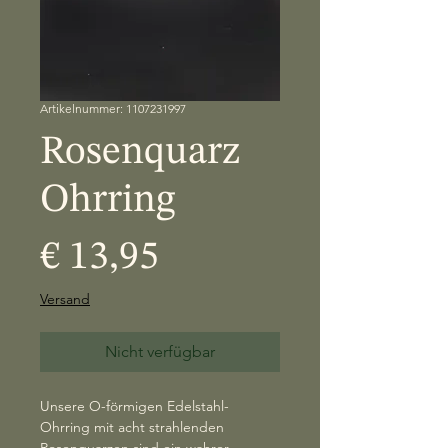
Artikelnummer: 1107231997
Rosenquarz
Ohrring
Preis
€ 13,95
Versand
Nicht verfügbar
Unsere O-förmigen Edelstahl-
Ohrring mit acht strahlenden
Rosenquarzen sind ein wahrer