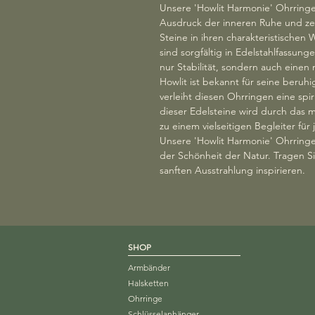
Unsere 'Howlit Harmonie' Ohrringe 
Ausdruck der inneren Ruhe und zeit
Steine in ihren charakteristische
sind sorgfältig in Edelstahlfassung
nur Stabilität, sondern auch eine
Howlit ist bekannt für seine ber
verleiht diesen Ohrringen eine spir
dieser Edelsteine wird durch das mi
zu einem vielseitigen Begleiter für
Unsere 'Howlit Harmonie' Ohrring
der Schönheit der Natur. Tragen Sie
sanften Ausstrahlung inspirieren.
SHOP
Armbänder
Halsketten
Ohrringe
Schlüsselanhänger