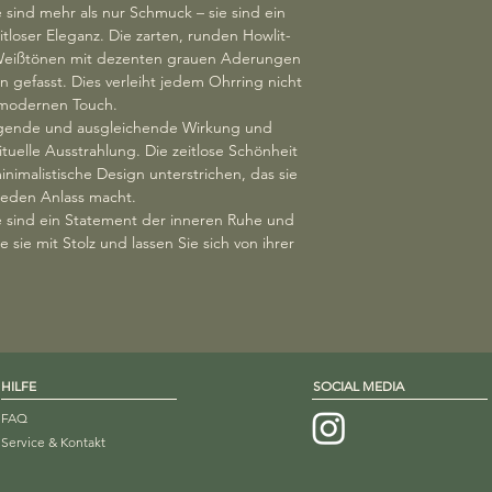
durchschnittliche Ve
sind mehr als nur Schmuck – sie sind ein
von Ihnen benannter D
zwischen 3 und 10 T
loser Eleganz. Die zarten, runden Howlit-
Spediteur/Kurier ist
und den aktuellen 
n Weißtönen mit dezenten grauen Aderungen
haben bzw. hat.
diesen Service biete
en gefasst. Dies verleiht jedem Ohrring nicht
Versandgebühr von 6,
n modernen Touch.
Um Ihr Widerrufsrec
sicherzustellen, dass 
uhigende und ausgleichende Wirkung und
Woodstone - Theresa
ituelle Ausstrahlung. Die zeitlose Schönheit
Schwarzenberg, Öster
nimalistische Design unterstrichen, das sie
store.woodstone@gma
 jeden Anlass macht.
Erklärung (z. B. ein 
e sind ein Statement der inneren Ruhe und
Mail) über Ihren Ents
 sie mit Stolz und lassen Sie sich von ihrer
widerrufen, informier
Zur Wahrung der Wider
die Mitteilung über 
Ablauf der Widerrufs
HILFE
SOCIAL MEDIA
Folgen des Widerrufs
​Wenn Sie den Vertra
FAQ
alle Zahlungen, die w
Service & Kontakt
einschließlich der L
zusätzlichen Kosten, 