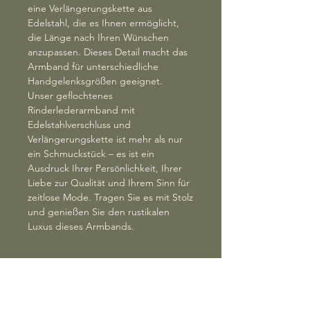
eine Verlängerungskette aus
Edelstahl, die es Ihnen ermöglicht,
die Länge nach Ihren Wünschen
anzupassen. Dieses Detail macht das
Armband für unterschiedliche
Handgelenksgrößen geeignet.
Unser geflochtenes
Rinderlederarmband mit
Edelstahlverschluss und
Verlängerungskette ist mehr als nur
ein Schmuckstück – es ist ein
Ausdruck Ihrer Persönlichkeit, Ihrer
Liebe zur Qualität und Ihrem Sinn für
zeitlose Mode. Tragen Sie es mit Stolz
und genießen Sie den rustikalen
Luxus dieses Armbands.
RÜCKGABERICHTLINIE
Rücktrittsrecht:
VERSANDINFO
Sie haben das Recht, innerhalb von