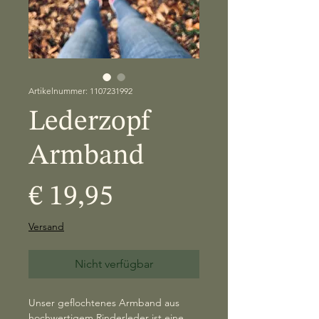
Artikelnummer: 1107231992
Lederzopf
Armband
Preis
€ 19,95
Versand
Nicht verfügbar
Unser geflochtenes Armband aus
hochwertigem Rinderleder ist eine