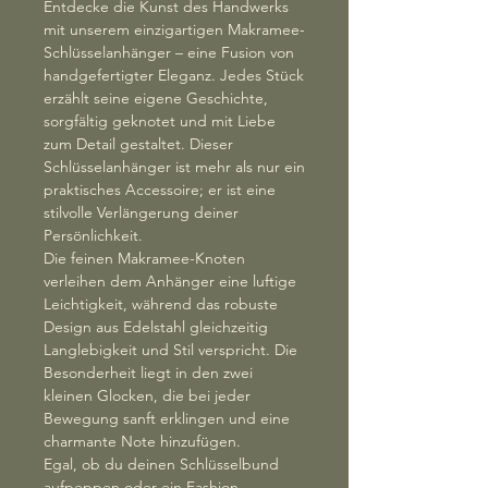
Entdecke die Kunst des Handwerks
mit unserem einzigartigen Makramee-
Schlüsselanhänger – eine Fusion von
handgefertigter Eleganz. Jedes Stück
erzählt seine eigene Geschichte,
sorgfältig geknotet und mit Liebe
zum Detail gestaltet. Dieser
Schlüsselanhänger ist mehr als nur ein
praktisches Accessoire; er ist eine
stilvolle Verlängerung deiner
Persönlichkeit.
Die feinen Makramee-Knoten
verleihen dem Anhänger eine luftige
Leichtigkeit, während das robuste
Design aus Edelstahl gleichzeitig
Langlebigkeit und Stil verspricht. Die
Besonderheit liegt in den zwei
kleinen Glocken, die bei jeder
Bewegung sanft erklingen und eine
charmante Note hinzufügen.
Egal, ob du deinen Schlüsselbund
aufpeppen oder ein Fashion-