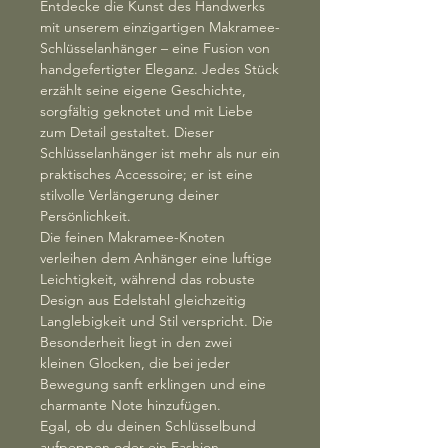
Entdecke die Kunst des Handwerks
mit unserem einzigartigen Makramee-
Schlüsselanhänger – eine Fusion von
handgefertigter Eleganz. Jedes Stück
erzählt seine eigene Geschichte,
sorgfältig geknotet und mit Liebe
zum Detail gestaltet. Dieser
Schlüsselanhänger ist mehr als nur ein
praktisches Accessoire; er ist eine
stilvolle Verlängerung deiner
Persönlichkeit.
Die feinen Makramee-Knoten
verleihen dem Anhänger eine luftige
Leichtigkeit, während das robuste
Design aus Edelstahl gleichzeitig
Langlebigkeit und Stil verspricht. Die
Besonderheit liegt in den zwei
kleinen Glocken, die bei jeder
Bewegung sanft erklingen und eine
charmante Note hinzufügen.
Egal, ob du deinen Schlüsselbund
aufpeppen oder ein Fashion-