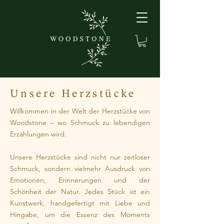
Unsere Herzstücke
Willkommen in der Welt der Herzstücke von
Woodstone – wo Schmuck zu lebendigen
Erzählungen wird.
Unsere Herzstücke sind nicht nur zeitloser
Schmuck, sondern vielmehr Ausdruck von
Emotionen, Erinnerungen und der
Schönheit der Natur. Jedes Stück ist ein
Kunstwerk, handgefertigt mit Liebe und
Hingabe, um die Essenz des Moments