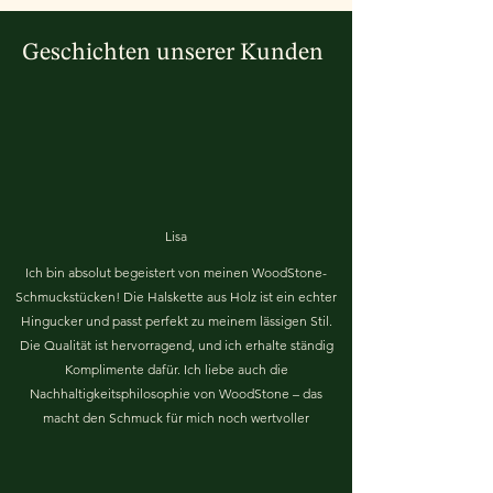
Geschichten unserer Kunden
Lisa
Ich bin absolut begeistert von meinen WoodStone-
Schmuckstücken! Die Halskette aus Holz ist ein echter
Hingucker und passt perfekt zu meinem lässigen Stil.
Die Qualität ist hervorragend, und ich erhalte ständig
Komplimente dafür. Ich liebe auch die
Nachhaltigkeitsphilosophie von WoodStone – das
macht den Schmuck für mich noch wertvoller