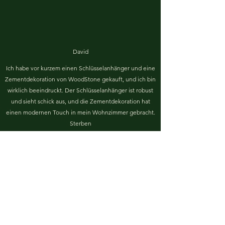
David
Ich habe vor kurzem einen Schlüsselanhänger und eine
Zementdekoration von WoodStone gekauft, und ich bin
wirklich beeindruckt. Der Schlüsselanhänger ist robust
und sieht schick aus, und die Zementdekoration hat
einen modernen Touch in mein Wohnzimmer gebracht.
Sterben
Beate