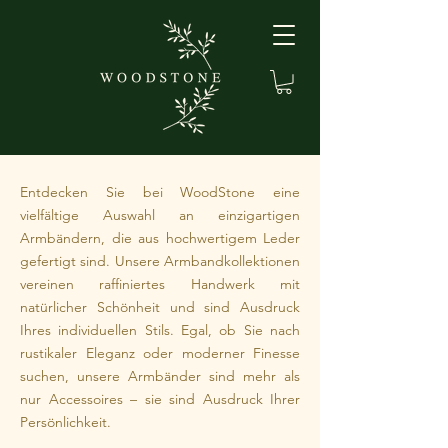
Entdecken Sie bei WoodStone eine
vielfältige Auswahl an einzigartigen
Armbändern, die aus hochwertigem Leder
gefertigt sind. Unsere Armbandkollektionen
vereinen raffiniertes Handwerk mit
natürlicher Schönheit und sind Ausdruck
Ihres individuellen Stils. Egal, ob Sie nach
rustikaler Eleganz oder moderner Finesse
suchen, unsere Armbänder sind mehr als
nur Accessoires – sie sind Ausdruck Ihrer
Persönlichkeit.